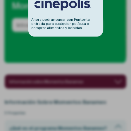
Momentos Banamex
Ahora podrás pagar con Puntos la
entrada para cualquier película o
comprar alimentos y bebidas.
Información sobre Momentos Banamex
Redención de puntos
Información Sobre Momentos Banamex
Mercancia y certificados electronicos
5
Preguntas
Recompensas de viaje
¿Qué es el programa Momentos Banamex?