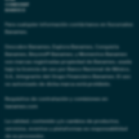
CONDUSEF
BANXICO
Para cualquier información contáctanos en Sucursales
Banamex.
Descubre Banamex, Explora Banamex, Conquista
Banamex, Beyond® Banamex, y Momentos Banamex
son marcas registradas propiedad de Banamex, usada
bajo la licencia de uso por Banco Nacional de México,
S.A., Integrante del Grupo Financiero Banamex. El uso
no autorizado de dicha marca está prohibido.
Requisitos de contratación y comisiones en
banamex.com
La calidad, contenido y/o cambios de productos,
servicios, eventos y plataformas es responsabilidad
de su proveedor.