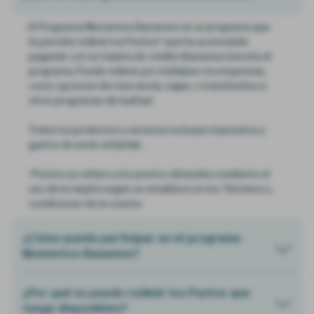
Cambio de puntos en tiendas
El Programa Momentos Banamex es un programa que
le permite redimir los Puntos* que ha acumulado
Certificado 2x1
pagando con su tarjeta de crédito Banamex inscrita al
programa. Puede redimir por múltiples recompensas,
como opciones de mercancía, viajes, o transferirlos a
otros programas de lealtad.
Todos los productos y servicios incluyen impuestos y
gastos de envío estándar.
*Puntos se refiere a los puntos obtenidos mediante el
uso de la tarjeta según se establece en los Términos y
condiciones de la cuenta.
¿Cómo puedo participar en el programa
Momentos Banamex?
¿Por qué no puedo redimir los Puntos que
tengo disponibles?