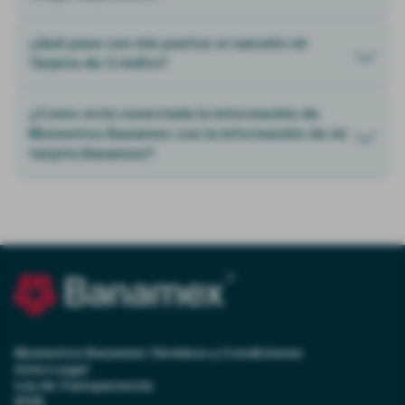
¿Qué pasa con mis puntos si cancelo mi
Tarjeta de Crédito?
¿Como está conectada la información de
Momentos Banamex con la información de mi
tarjeta Banamex?
Momentos Banamex Términos y Condiciones
Aviso Legal
Ley de Transparencia
IPAB