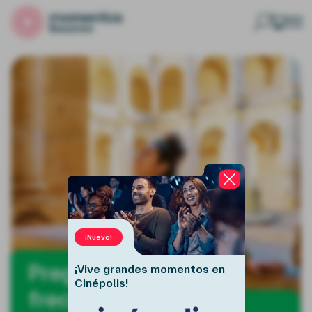
Buscar
¡Nuevo!
Preguntas
¡Vive grandes momentos en
Cinépolis!
frecuentes de