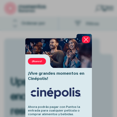
Buscar
Ordenar por
Filtros
¡Nuevo!
¡Vive grandes momentos en
Ups. No pudimos
Cinépolis!
encontrar ningún
resultado.
Ahora podrás pagar con Puntos la
entrada para cualquier película o
comprar alimentos y bebidas.