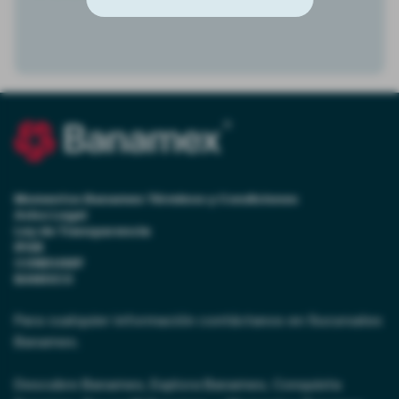
Momentos Banamex Términos y Condiciones
Aviso Legal
Ley de Transparencia
IPAB
CONDUSEF
BANXICO
Para cualquier información contáctanos en Sucursales
Banamex.
Descubre Banamex, Explora Banamex, Conquista