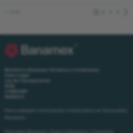
1
2
3
4
1 - 9 of 35
Momentos Banamex Términos y Condiciones
Aviso Legal
Ley de Transparencia
IPAB
CONDUSEF
BANXICO
Para cualquier información contáctanos en Sucursales
Banamex.
Descubre Banamex, Explora Banamex, Conquista