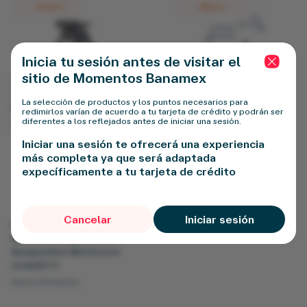
Infanti
Mytoy
Inicia tu sesión antes de visitar el
Botón 
sitio de Momentos Banamex
Carriola Infanti Ivy
Juego De 2 Porterias
Charola Con Portavasos
Mytoy Infantil B1 Con
La selección de productos y los puntos necesarios para
Negro 23T206Rgbk
Pelota Multicolor 5576
redimirlos varían de acuerdo a tu tarjeta de crédito y podrán ser
diferentes a los reflejados antes de iniciar una sesión.
Desde 14,800 puntos
Desde 11,500 puntos
Iniciar una sesión te ofrecerá una experiencia
Namaro Design
más completa ya que será adaptada
expecíficamente a tu tarjeta de crédito
Cancelar
Iniciar sesión
Baul Para Juguetes
Namaro Design Diseno
Basquetbol Multicolor
Or425977
Desde 6,100 puntos