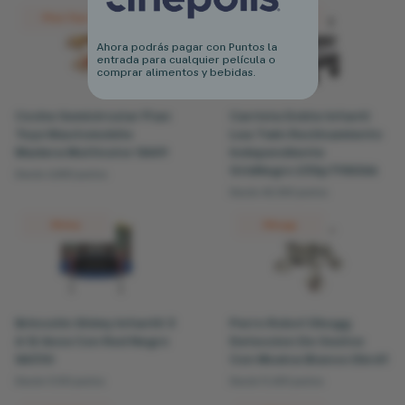
Plan Toys
Infanti
Ahora podrás pagar con Puntos la
entrada para cualquier película o
comprar alimentos y bebidas.
Coche Semicircular Plan
Carriola Doble Infanti
Toys Wautomobile
Lea Twin Reclinamiento
Madera Multicolor 5449
Independiente
GrisNegro 23Sp798Gbk
Desde 4,800 puntos
Desde 40,300 puntos
Shimy
Dbugg
Brincolin Shimy Infantil 3
Perro Robot Dbugg
A 12 Anos Con Red Negro
Deteccion De Gestos
84310
Con Musica Blanco Dbrd1
Desde 9,100 puntos
Desde 11,400 puntos