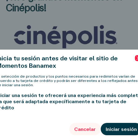
Cinépolis!
vir Catan El Juego
Alcancia Infantil Dbugg Perrito Traga
Monedas Blancocafe Dbtflea
Desde 4,300 puntos
Chh Games Arcadia
nicia tu sesión antes de visitar el sitio de
Ahora podrás pagar con Puntos la
Momentos Banamex
entrada para cualquier película o
a selección de productos y los puntos necesarios para redimirlos varían de
comprar alimentos y bebidas.
uerdo a tu tarjeta de crédito y podrán ser diferentes a los reflejados antes
 iniciar una sesión.
niciar una sesión te ofrecerá una experiencia más comple
a que será adaptada expecíficamente a tu tarjeta de
h Games Arcadia
Juego De Mesa Chh Games Arcadia
rédito
sa Multicolor
Mini Futbolito De Mesa Multicolor
9057S
Desde 11,700 puntos
Cancelar
Iniciar sesión