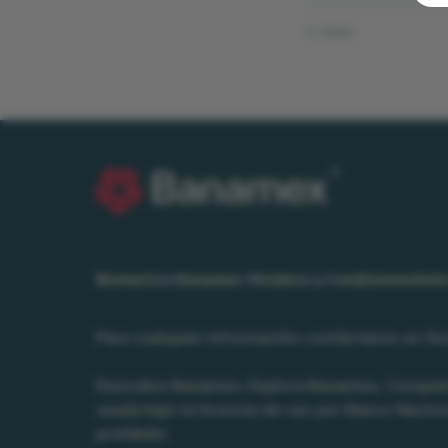
1 - 5 of 5
Momentos Banamex Términos y Condiciones
Avis
Para cualquier información contáctanos en S
Descubre Banamex, Explora Banamex, Conqui
usada bajo la licencia de uso por Banco Nacio
prohibido.