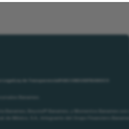
o Legal
Ley de Transparencia
IPAB
CONDUSEF
BANXICO
ucursales Banamex.
sta Banamex, Beyond® Banamex, y Momentos Banamex son m
nal de México, S.A., Integrante del Grupo Financiero Baname