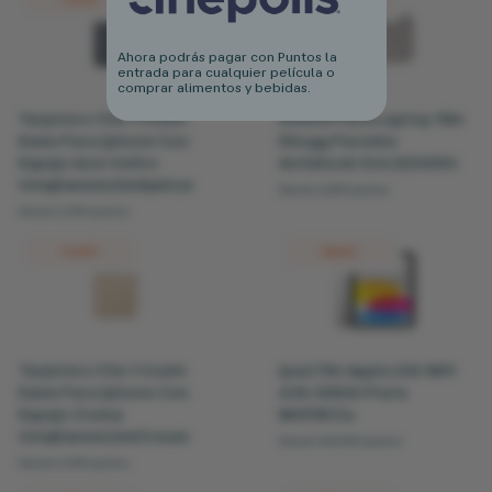
Ahora podrás pagar con Puntos la
entrada para cualquier película o
comprar alimentos y bebidas.
Tarjetero 3 En 1 Coehl
Sleeve Para Laptop 15In
Esme Para Iphone Con
Dbugg Paredes
Espejo Azul Zafiro
Antishock Gris 22065Gr
UniqEsmemchmSpblue
Desde 6,800 puntos
Desde 6,300 puntos
Coehl
Apple
Tarjetero 3 En 1 Coehl
Ipad 11In Apple A16 Wifi
Esme Para Iphone Con
6Gb 128Gb Plata
Espejo Crema
Md3Y4Cla
UniqEsmemchmCream
Desde 106,500 puntos
Desde 6,300 puntos