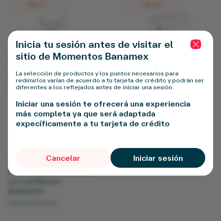
Mitzu
Mitzu
Inicia tu sesión antes de visitar el
Botón 
sitio de Momentos Banamex
Repetidor De Wifi Mitzu
Multicontacto Mitzu
Omnidireccional Blanco
Inteligente Wifi Blanco
La selección de productos y los puntos necesarios para
Rs1230
Msh3012
redimirlos varían de acuerdo a tu tarjeta de crédito y podrán ser
diferentes a los reflejados antes de iniciar una sesión.
Desde 4,300 puntos
Desde 6,100 puntos
Iniciar una sesión te ofrecerá una experiencia
Basher
más completa ya que será adaptada
expecíficamente a tu tarjeta de crédito
Cancelar
Iniciar sesión
Kit De Teclado Gaming
Basher Mouse Alambrico
Luz Led Blanco
Bash6000
Desde 5,100 puntos