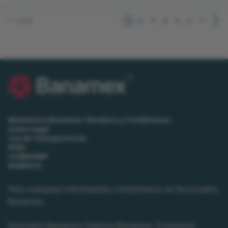
1
2
3
4
5
6
7
1 - 9 of 61
Momentos Banamex Términos y Condiciones
Aviso Legal
Ley de Transparencia
IPAB
CONDUSEF
BANXICO
Para cualquier información contáctanos en Sucursales
Banamex.
Descubre Banamex, Explora Banamex, Conquista