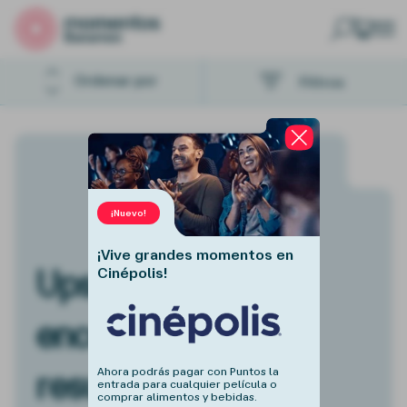
Buscar
Ordenar por
Filtros
¡Nuevo!
¡Vive grandes momentos en
Ups. No pudimos
Cinépolis!
encontrar ningún
resultado.
Ahora podrás pagar con Puntos la
entrada para cualquier película o
comprar alimentos y bebidas.