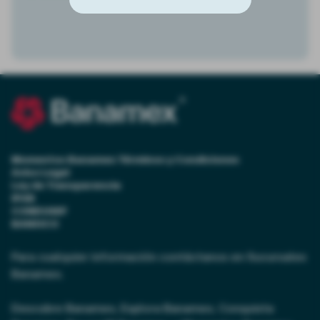
Momentos Banamex Términos y Condiciones
Aviso Legal
Ley de Transparencia
IPAB
CONDUSEF
BANXICO
Para cualquier información contáctanos en Sucursales
Banamex.
Descubre Banamex, Explora Banamex, Conquista